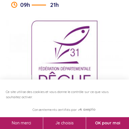
09h
21h
Ce site utilise des cookies et vous donne le contrôle sur ce que vous
Présentation
PÔLE DÉVELOPPEMENT DURABLE
souhaitez activer.
Jeudi 19 septembre 2024, Vendredi 20 septembre
2024, Samedi 21 septembre 2024, Dimanche 22
Consentements certifiés par
septembre 2024
Non merci
Je choisis
OK pour moi
Exposition de poissons d’eau