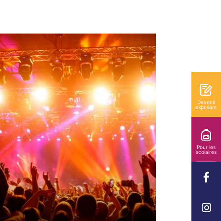
Devenir
exposant
Pour les
scolaires