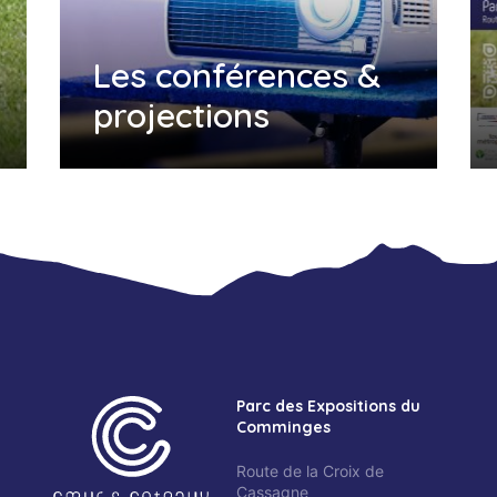
Les conférences &
projections
Parc des Expositions du
Comminges
Route de la Croix de
Cassagne