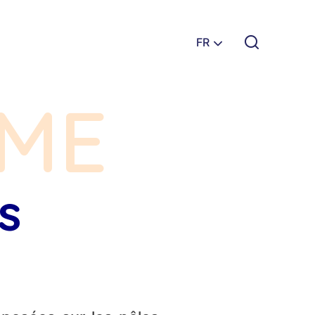
FR
ME
s